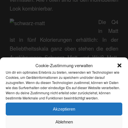
Look kombinierbar.
Die Q4
in Matt
ist in fünf Kolorierungen erhältlich: In der
Beliebtheitsskala ganz oben stehen die edlen
Ausführungen Schwarz Matt und Weiß Matt.
Einen repräsentativen Auftritt verspricht die
Cookie-Zustimmung verwalten
Um dir ein optimales Erlebnis zu bieten, verwenden wir Technologien wie
Farbe Militär-grün. Darüber hinaus passen
Cookies, um Geräteinformationen zu speichern und/oder darauf
gerade matte Folien optimal zu weiteren
zuzugreifen. Wenn du diesen Technologien zustimmst, können wir Daten
wie das Surfverhalten oder eindeutige IDs auf dieser Website verarbeiten.
Designfolien aus dem Hause FOLIATEC®.com.
Wenn du deine Zustimmung nicht erteilst oder zurückziehst, können
bestimmte Merkmale und Funktionen beeinträchtigt werden.
Dazu zählen die CARBODY Designfolie Ultra
Akzeptieren
Carbon mit fühlbarer Oberflächenstruktur oder
die digital gedruckte CARBODY Designfolie
Ablehnen
Carbonline – zum Beispiel für die Motorhaube.