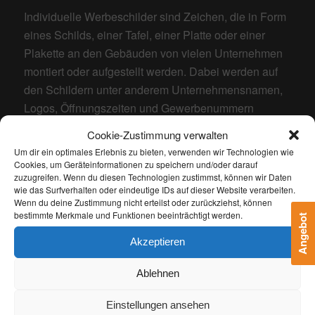
Individuelle Werbeschilder sind Zeichen, die in Form
eines Schilds, einer Tafel, einer Platte oder einer
Plakette an den Gebäuden von vielen Unternehmen
montiert oder aufgestellt werden. Dabei werden auf
den Schildern unter anderem Unternehmensnamen,
Logos, Öffnungszeiten und Gewerbenummern
abgebildet. Zudem werden auch Maschinen und
Cookie-Zustimmung verwalten
Arbeitsplätze durch Schilder gekennzeichnet.
Um dir ein optimales Erlebnis zu bieten, verwenden wir Technologien wie
Cookies, um Geräteinformationen zu speichern und/oder darauf
Allgemeine (Firmen-)Schilder
zuzugreifen. Wenn du diesen Technologien zustimmst, können wir Daten
Praxis- und Firmenschild sowie Orientierungstafel
wie das Surfverhalten oder eindeutige IDs auf dieser Website verarbeiten.
Wenn du deine Zustimmung nicht erteilst oder zurückziehst, können
und Leitsystem. In überzeugender Auswahl,
bestimmte Merkmale und Funktionen beeinträchtigt werden.
Angebot
sämtlichen Materialien und individuell nach Ihren
Akzeptieren
Wünschen.
Wegweiser und Kennzeichnungen
Ablehnen
Wir verfügen über eines der umfangreichsten
Einstellungen ansehen
Programme für Verbots-, Warn-, Fluchtweg-